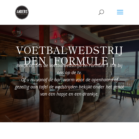
VOETBALWEDSTRIJ
DEN | FORMULE 1
Bekijk bij ons de voetbalwedstrijd en Formule 1 live bij
ons op de tv.
Of u nu vanaf de bar, warm voor de openhaard of
gezellig aan tafel de wedstrijden bekijkt onder het genot
van een hapje en een drankje.